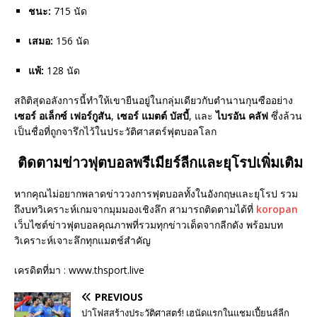
ชนะ:
715 นัด
เสมอ:
156 นัด
แพ้:
128 นัด
สถิติสุดอลังการนี้ทำให้เขายืนอยู่ในกลุ่มเดียวกับตำนานกุนซืออย่าง
เซอร์ อเล็กซ์ เฟอร์กูสัน
,
เซอร์ แมตต์ บัสบี้
, และ
ไบรอัน คลัฟ
ซึ่งล้วน
เป็นชื่อที่ถูกจารึกไว้ในประวัติศาสตร์ฟุตบอลโลก
ติดตามข่าวฟุตบอลพรีเมียร์ลีกและยุโรปเพิ่มเติม
หากคุณไม่อยากพลาดข่าววงการฟุตบอลทั้งในอังกฤษและยุโรป รวม
ถึงบทวิเคราะห์เกมจากมุมมองเชิงลึก สามารถติดตามได้ที่
koropan
เว็บไซต์ข่าวฟุตบอลคุณภาพที่รวมทุกข่าวเด็ดจากลีกดัง พร้อมบท
วิเคราะห์เจาะลึกทุกแมตช์สำคัญ
เครดิตที่มา : www.thsport.live
PREVIOUS
ปาโฟสสร้างประวัติศาสตร์! เฮนัดแรกในแชมเปี้ยนส์ลีก