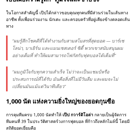
ในโอกาสสำคัญนี้ เป๊ปได้กล่าวขอบคุณทุกคนที่มีส่วนร่วมในเส้นทาง
อาชีพ ทั้งเพื่อนร่วมงาน นักเตะ และครอบครัวที่อยู่เคียงข้างตลอดเส้น
ทาง
“ผมรู้สึกโชคดีที่ได้ทำงานกับสามสโมสรที่สุดยอด — บาร์เซ
โลน่า, บาเยิร์น และแมนเชสเตอร์ ซิตี้ พวกเขาสนับสนุนผม
อย่างเต็มที่ ทำให้ผมสามารถโฟกัสกับฟุตบอลได้เต็มที่”
“ผมภูมิใจกับทุกความสำเร็จ ไม่ว่าจะเป็นแชมป์หรือ
ประสบการณ์ที่ได้รับ มันคือสิ่งที่ไม่มีวันลืม และผมจะไม่
เปลี่ยนมันแม้แต่วินาทีเดียว”
1,000 นัด แห่งความยิ่งใหญ่ของยอดกุนซือ
การคุมทีมครบ 1,000 นัดทำให้
เป๊ป กวาร์ดิโอล่า
กลายเป็นผู้จัดการ
ทีมคนที่ 39 ในประวัติศาสตร์วงการฟุตบอล ที่ก้าวถึงหลักไมล์นี้ โดยมี
สถิติยอดเยี่ยมคือ