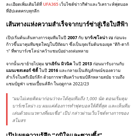
ละเอียดเพิ่มเติมได้ที่
UFA365
เว็บไซต์ข่าวกีฬาและวิเคราะห์ฟุตบอล
ที่อัปเดตครบทุกลีก
เส้นทางแห่งความสำเร็จจากบาร์ซ่าสู่เรือใบสีฟ้า
เป๊ปเริ่มต้นเส้นทางการคุมทีมในปี
2007
กับ
บาร์เซโลน่า เบ
ก่อนจะ
ก้าวขึ้นมาคุมทีมชุดใหญ่ในปีถัดมา ซึ่งเป็นจุดเริ่มต้นของยุค “ติกิ-ตาก้
า” ที่พาบาร์เซโลน่าคว้าแชมป์อย่างถล่มทลาย
จากนั้นเขาย้ายไปคุม
บาเยิร์น มิวนิค
ในปี
2013
ก่อนมารับงานกับ
แมนเชสเตอร์ ซิตี้
ในปี
2016
และกลายเป็นสัญลักษณ์ของความ
สำเร็จในพรีเมียร์ลีก ด้วยการพาทีมคว้าแชมป์ลีกหลายสมัย รวมถึง
แชมป์ยูฟ่า แชมเปี้ยนส์ลีก ในฤดูกาล 2022/23
“ผมไม่เคยคิดมาก่อนว่าจะได้คุมทีมถึง 1,000 นัด ตอนเริ่มคุม
บาร์เซโลน่า เบ ผมแค่ต้องการทำฟุตบอลให้ดีที่สุด และเห็นทีม
เล่นด้วยแนวทางที่ผมเชื่อ” เป๊ป กล่าวผ่านเว็บไซต์ทางการของ
สโมสร
เป๊ปเผยความรู้สึก “ภูมิใจและซาบซึ้ง”