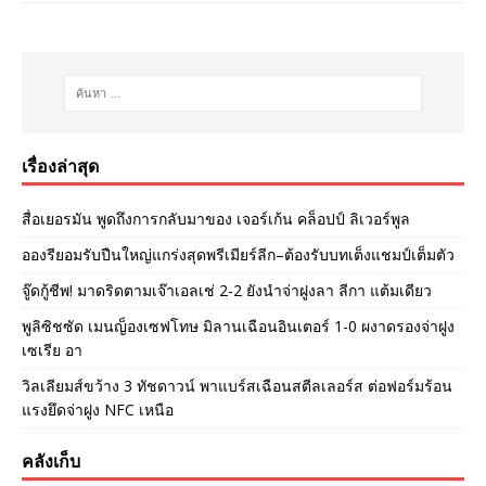
เรื่องล่าสุด
สื่อเยอรมัน พูดถึงการกลับมาของ เจอร์เก้น คล็อปป์ ลิเวอร์พูล
อองรียอมรับปืนใหญ่แกร่งสุดพรีเมียร์ลีก–ต้องรับบทเต็งแชมป์เต็มตัว
จู๊ดกู้ชีพ! มาดริดตามเจ๊าเอลเช่ 2-2 ยังนำจ่าฝูงลา ลีกา แต้มเดียว
พูลิซิชซัด เมนญ็องเซฟโทษ มิลานเฉือนอินเตอร์ 1-0 ผงาดรองจ่าฝูง
เซเรีย อา
วิลเลียมส์ขว้าง 3 ทัชดาวน์ พาแบร์สเฉือนสตีลเลอร์ส ต่อฟอร์มร้อน
แรงยึดจ่าฝูง NFC เหนือ
คลังเก็บ