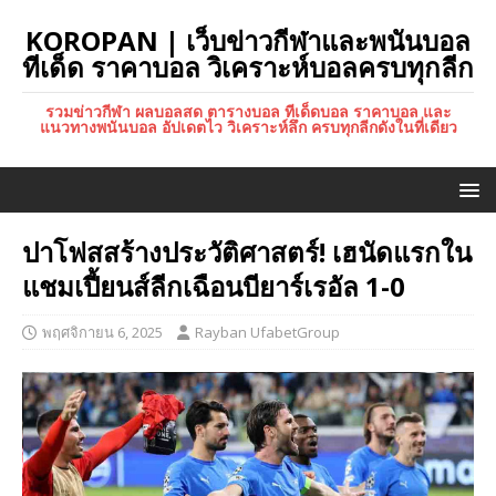
KOROPAN | เว็บข่าวกีฬาและพนันบอล
ทีเด็ด ราคาบอล วิเคราะห์บอลครบทุกลีก
รวมข่าวกีฬา ผลบอลสด ตารางบอล ทีเด็ดบอล ราคาบอล และ
แนวทางพนันบอล อัปเดตไว วิเคราะห์ลึก ครบทุกลีกดังในที่เดียว
ปาโฟสสร้างประวัติศาสตร์! เฮนัดแรกใน
แชมเปี้ยนส์ลีกเฉือนบียาร์เรอัล 1-0
พฤศจิกายน 6, 2025
Rayban UfabetGroup