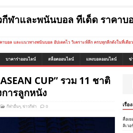
กีฬาและพนันบอล ทีเด็ด ราคาบอ
าบอล และแนวทางพนันบอล อัปเดตไว วิเคราะห์ลึก ครบทุกลีกดังในที่เดียว
บาคาร่าออนไลน์
สล็อตออนไลน์
แทงบอลออนไลน์
ข่
FA ASEAN CUP” รวม 11 ชาติ
งการลูกหนัง
เรื่อ
กีฬาอื่นๆ
,
ข่าวกีฬา
0
สื่อเ
ลิเวอร