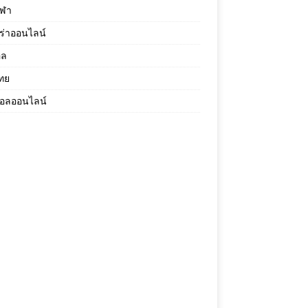
ีฬา
ร่าออนไลน์
อล
ทย
อลออนไลน์