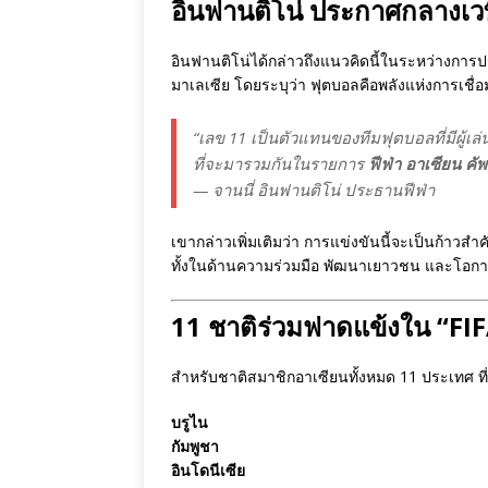
อินฟานติโน่ ประกาศกลางเวทีอ
อินฟานติโน่ได้กล่าวถึงแนวคิดนี้ในระหว่างการประ
มาเลเซีย โดยระบุว่า ฟุตบอลคือพลังแห่งการเชื
“เลข 11 เป็นตัวแทนของทีมฟุตบอลที่มีผู้
ที่จะมารวมกันในรายการ
ฟีฟ่า อาเซียน คัพ
—
จานนี่ อินฟานติโน่ ประธานฟีฟ่า
เขากล่าวเพิ่มเติมว่า การแข่งขันนี้จะเป็นก้า
ทั้งในด้านความร่วมมือ พัฒนาเยาวชน และโอก
11 ชาติร่วมฟาดแข้งใน “F
สำหรับชาติสมาชิกอาเซียนทั้งหมด 11 ประเทศ ที่ค
บรูไน
กัมพูชา
อินโดนีเซีย