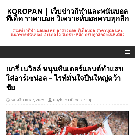
KOROPAN | เว็บข่าวกีฬาและพนันบอล
ทีเด็ด ราคาบอล วิเคราะห์บอลครบทุกลีก
รวมข่าวกีฬา ผลบอลสด ตารางบอล ทีเด็ดบอล ราคาบอล และ
แนวทางพนันบอล อัปเดตไว วิเคราะห์ลึก ครบทุกลีกดังในที่เดียว
แกรี่ เนวิลล์ หนุนซันเดอร์แลนด์ทำแสบ
ใส่อาร์เซน่อล – ไรท์มั่นใจปืนใหญ่คว้า
ชัย
พฤศจิกายน 7, 2025
Rayban UfabetGroup