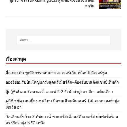
สูตรบาคาร่า SA Gaming 2025 สูตรลับที่เซียนใช้ทำเงิน
ทุกวัน
เรื่องล่าสุด
สื่อเยอรมัน พูดถึงการกลับมาของ เจอร์เก้น คล็อปป์ ลิเวอร์พูล
อองรียอมรับปืนใหญ่แกร่งสุดพรีเมียร์ลีก–ต้องรับบทเต็งแชมป์เต็มตัว
จู๊ดกู้ชีพ! มาดริดตามเจ๊าเอลเช่ 2-2 ยังนำจ่าฝูงลา ลีกา แต้มเดียว
พูลิซิชซัด เมนญ็องเซฟโทษ มิลานเฉือนอินเตอร์ 1-0 ผงาดรองจ่าฝูง
เซเรีย อา
วิลเลียมส์ขว้าง 3 ทัชดาวน์ พาแบร์สเฉือนสตีลเลอร์ส ต่อฟอร์มร้อน
แรงยึดจ่าฝูง NFC เหนือ