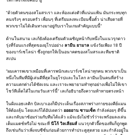
“ด้วยตัวตนของสโมสรเรา และห้องแต่งตัวที่แน่นแฟ้น มันกระทบทุก
คนจริงๆ ครอบครัว เพื่อนๆ ที่เตรียมลงทะเบียนซื้อตั๋ว น่าเสียดายที่
พวกเขาไม่ได้เดินทางมาอยู่กับเราในเกมสำคัญแบบนี้”
ด้านในสนาม เลเก้ยังต้องเตรียมตัวเผชิญหน้ากับหนึ่งในแนวรุกดาว
รุ่งที่ร้อนแรงที่สุดของยุโรปอย่าง
ลามีน ยามาล
แข้งวัยเพียง 18 ปี
ของบาร์เซโลน่า ซึ่งถูกยกให้เป็นอนาคตของสโมสรและทีมชาติ
สเปน
“ผมเคารพเขาเหมือนที่เคารพนักเตะบาร์เซโลน่าทุกคน พวกเขาเป็น
หนึ่งในทีมที่มีผู้เล่นดีที่สุดในยุโรปและในโลก ลามีนเป็นคนที่สร้าง
ความแตกต่างได้ชัดเจน และเราจะพยายามทำทุกอย่างเพื่อไม่ให้เขา
โชว์ทีเด็ดได้ในเกมวันเสาร์นี้” เลเก้อธิบายถึงความท้าทายตรงหน้า
ในฝั่งแอธเลติก บิลเบาเองก็มีประเด็นเรื่องสภาพร่างกายของคีย์แมน
ให้ต้องลุ้น โดยเลเก้ได้อัปเดตว่า
ออยอาน ซานเซ็ต
กำลังค่อยๆ ดีขึ้น
และกลับมาซ้อมร่วมกับทีมได้แล้ว แม้จะยังไม่ชัวร์ว่าจะพร้อมลงเล่น
เต็มแมตช์หรือไม่ ขณะที่
นีโก้ วิลเลียมส์
แนวรุกตัวจี๊ดของทีมก็ถูกพูด
ถึงเช่นกันว่าเพิ่งจบซีซั่นก่อนด้วยการทำประตูสุดสวย และกำลังอยู่ใน