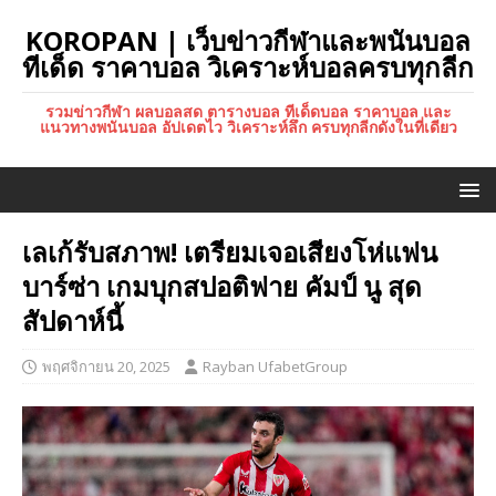
KOROPAN | เว็บข่าวกีฬาและพนันบอล
ทีเด็ด ราคาบอล วิเคราะห์บอลครบทุกลีก
รวมข่าวกีฬา ผลบอลสด ตารางบอล ทีเด็ดบอล ราคาบอล และ
แนวทางพนันบอล อัปเดตไว วิเคราะห์ลึก ครบทุกลีกดังในที่เดียว
เลเก้รับสภาพ! เตรียมเจอเสียงโห่แฟน
บาร์ซ่า เกมบุกสปอติฟาย คัมป์ นู สุด
สัปดาห์นี้
พฤศจิกายน 20, 2025
Rayban UfabetGroup