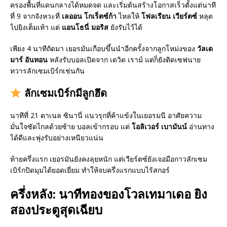
ครองพื้นที่แดนกลางได้หมดจด และเริ่มต้นสร้างโอกาสเร็วตั้งแต่นาที
ที่ 9 จากจังหวะที่
เลออน โกเร็ตซ์ก้า
ไหลให้
โฟลเรียน เวียร์ตซ์
หลุด
ไปยิงเต็มเท้า แต่
แอนโธนี่ มอริส
ยังรับไว้ได้
เพียง 4 นาทีถัดมา เยอรมันเกือบขึ้นนำอีกครั้งจากลูกโหม่งของ
วัลเด
มาร์ อันทอน
หลังรับบอลเปิดจาก เดวิด เราม์ แต่ก็ยังติดเซฟนาย
ทวารลักเซมเบิร์กเช่นกัน
ลักเซมเบิร์กมีลูกฮึด
นาทีที่ 21 ดาเนล ซินานี่ แนวรุกที่ค้าแข้งในเยอรมนี อาศัยความ
มั่นใจซัดไกลด้วยซ้าย บอลเข้ากรอบ แต่
โอลิเวอร์ เบามันน์
อ่านทาง
ได้ดีและพุ่งรับอย่างเหนียวแน่น
ท้ายครึ่งแรก เยอรมันยังคงลุยหนัก แต่เวียร์ตซ์ยังเจอมือกาวลักเซม
เบิร์กปิดมุมได้ยอดเยี่ยม ทำให้จบครึ่งแรกแบบไร้สกอร์
ครึ่งหลัง: นาทีทองของโวลเทมาเดอ ยิง
สองประตูสุดเฉียบ