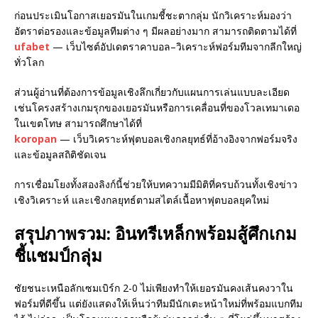
ก่อนประเมินโอกาสเยอรมันในเกมชี้ชะตากลุ่ม นักวิเคราะห์มองว่า
อัตราต่อรองและข้อมูลทีมต่าง ๆ มีผลอย่างมาก สามารถติดตามได้ที่
ufabet
— เว็บไซต์อัปเดตราคาบอล–วิเคราะห์ฟอร์มทีมจากลีกใหญ่
ทั่วโลก
ส่วนผู้อ่านที่ต้องการข้อมูลเชิงลึกเกี่ยวกับแผนการเล่นแบบละเอียด
เช่นโครงสร้างเกมรุกของเยอรมันหรือการเคลื่อนที่ของโวลเทมาเดอ
ในเขตโทษ สามารถศึกษาได้ที่
koropan
— เว็บวิเคราะห์ฟุตบอลเชิงกลยุทธ์ที่อ้างอิงจากฟอร์มจริง
และข้อมูลสถิติชัดเจน
การเชื่อมโยงทั้งสองลิงก์นี้ช่วยให้บทความมีมิติที่ครบถ้วนทั้งเชิงข่าว
เชิงวิเคราะห์ และเชิงกลยุทธ์ตามสไตล์เนื้อหาฟุตบอลยุคใหม่
สรุปภาพรวม: อินทรีเหล็กพร้อมสู้ศึกเกม
ชี้แชมป์กลุ่ม
ชัยชนะเหนือลักเซมเบิร์ก 2-0 ไม่เพียงทำให้เยอรมันคงเส้นคงวาใน
ฟอร์มที่ดีขึ้น แต่ยังแสดงให้เห็นว่าทีมมีนักเตะหน้าใหม่ที่พร้อมแบกทีม