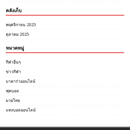
คลังเก็บ
พฤศจิกายน 2025
ตุลาคม 2025
หมวดหมู่
กีฬาอื่นๆ
ข่าวกีฬา
บาคาร่าออนไลน์
ฟุตบอล
มวยไทย
แทงบอลออนไลน์