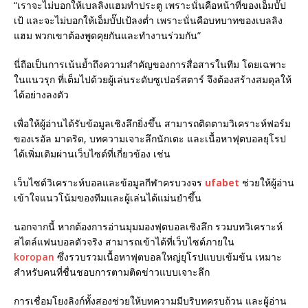
“เราจะไม่บอกให้เบลลิงแฮมทำประตู เพราะนั่นคือหน้าที่ของเอ็มบั๊ป
เป้ และจะไม่บอกให้เอ็มบั๊ปเป้ลงต่ำ เพราะนั่นคือบทบาทของเบลลิง
แฮม พวกเขาต้องพูดคุยกันและทำงานร่วมกัน”
นี่ถือเป็นการเน้นย้ำถึงความสำคัญของการสื่อสารในทีม โดยเฉพาะ
ในแนวรุก ที่เต็มไปด้วยผู้เล่นระดับซูเปอร์สตาร์ จึงต้องสร้างสมดุลให้
ได้อย่างลงตัว
เพื่อให้ผู้อ่านได้รับข้อมูลเชิงลึกยิ่งขึ้น สามารถติดตามวิเคราะห์ฟอร์ม
ของเรอัล มาดริด, บทความเจาะลึกนักเตะ และเนื้อหาฟุตบอลยุโรป
ได้เพิ่มเติมผ่านเว็บไซต์ที่เกี่ยวข้อง เช่น
เว็บไซต์วิเคราะห์บอลและข้อมูลกีฬาครบวงจร
ufabet
ช่วยให้ผู้อ่าน
เข้าใจแนวโน้มของทีมและผู้เล่นได้แม่นยำขึ้น
นอกจากนี้ หากต้องการอ่านมุมมองฟุตบอลเชิงลึก รวมบทวิเคราะห์
สไตล์แฟนบอลตัวจริง สามารถเข้าได้ที่เว็บไซต์ภายใน
koropan
ซึ่งรวบรวมเนื้อหาฟุตบอลใหญ่ยุโรปแบบเข้มข้น เหมาะ
สำหรับคนที่ชื่นชอบการตามติดข่าวแบบเจาะลึก
การเชื่อมโยงลิงก์ทั้งสองช่วยให้บทความมีบริบทครบถ้วน และผู้อ่าน