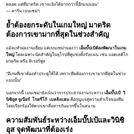
ตลอด แต่ที่มาดริด เขาจะยิงได้มากกว่านี้อีกแน่นอน”
— คาริม เบนเซม่า
ย้ำต้องยกระดับในเกมใหญ่ มาดริด
ต้องการเขามากที่สุดในช่วงสำคัญ
แม้จะทำผลงานเยี่ยม แต่เบนเซม่ามองว่า
เอ็มบั๊ปเป้ต้องพัฒนาในเกม
ใหญ่
โดยเฉพาะนัดสำคัญในยุโรปที่คู่แข่งตั้งรับแน่น เช่น แอตเลติโก
มาดริด หรือ ลิเวอร์พูล
“มีเกมที่เขาต้องทำประตูให้ได้ เพราะทีมต้องการเขามากที่สุดในช่วง
แบบนั้น”
นอกจากนี้ เบนเซม่ายังเน้นว่าการประสานงานระหว่าง
เอ็มบั๊ปเป้ วิ
นิซิอุส จูเนียร์ โรดรีโก้ เบลลิงแฮม
คือกุญแจสู่ความสำเร็จของทีม
โดยเรียกร้องให้พวกเขาสื่อสารกันมากขึ้นในสนาม
ความสัมพันธ์ระหว่างเอ็มบั๊ปเป้และวินิซิ
อุส จุดพัฒนาที่ต้องเร่ง