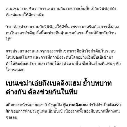
เบนเซม่าระบุชัดว่า การเล่นร่วมกันระหว่างเอ็มบั๊ปเป้กับวินิซิอุสยัง
ต้องพัฒนาให้ดีกว่าเดิม
“เขาต้องทำงานร่วมกับวินิซิอุสให้ดีขึ้น เพราะมาดริดต้องการทั้งสอง
คนในเวลาสำคัญ สิ่งนี้จะช่วยทีมลุ้นแชมป์แชมเปี้ยนส์ลีกกลับบ้าน
ได้”
การประสานงานแนวรุกของราชันชุดขาวคือหัวใจสำคัญในระบบ
ใหม่ของสโมสร และการที่ดาวยิงระดับโลกอย่างเอ็มบั๊ปเป้เข้ามา
ทำให้ทีมต้องปรับรายละเอียดให้ลงตัวมากขึ้น ซึ่งเป็นเรื่องที่แฟนๆ ทั่ว
โลกรอคอย
เบนเซม่าเอ่ยถึงเบลลิงแฮม ย้ำบทบาท
ต่างกัน ต้องช่วยกันในทีม
อดีตกองหน้าหมายเลข 9 ยังพูดถึง
จู๊ด เบลลิงแฮม
ว่าไม่จำเป็นต้องรับ
ผิดชอบการทำประตูแทนเอ็มบั๊ปเป้ เนื่องจากทั้งสองมีบทบาทที่ต่างกัน
ชัดเจน