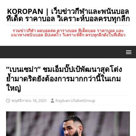
KOROPAN | เว็บข่าวกีฬาและพนันบอล
ทีเด็ด ราคาบอล วิเคราะห์บอลครบทุกลีก
รวมข่าวกีฬา ผลบอลสด ตารางบอล ทีเด็ดบอล ราคาบอล และ
แนวทางพนันบอล อัปเดตไว วิเคราะห์ลึก ครบทุกลีกดังในที่เดียว
“เบนเซม่า” ชมเอ็มบั๊ปเป้พัฒนาสุดโต่ง
ย้ำมาดริดยังต้องการมากกว่านี้ในเกม
ใหญ่
พฤศจิกายน 18, 2025
Rayban UfabetGroup