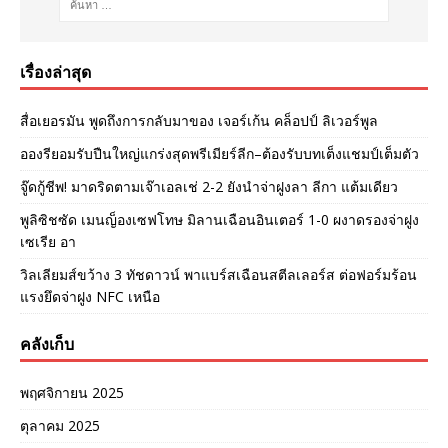
เรื่องล่าสุด
สื่อเยอรมัน พูดถึงการกลับมาของ เจอร์เก้น คล็อปป์ ลิเวอร์พูล
อองรียอมรับปืนใหญ่แกร่งสุดพรีเมียร์ลีก–ต้องรับบทเต็งแชมป์เต็มตัว
จู๊ดกู้ชีพ! มาดริดตามเจ๊าเอลเช่ 2-2 ยังนำจ่าฝูงลา ลีกา แต้มเดียว
พูลิซิชซัด เมนญ็องเซฟโทษ มิลานเฉือนอินเตอร์ 1-0 ผงาดรองจ่าฝูง
เซเรีย อา
วิลเลียมส์ขว้าง 3 ทัชดาวน์ พาแบร์สเฉือนสตีลเลอร์ส ต่อฟอร์มร้อน
แรงยึดจ่าฝูง NFC เหนือ
คลังเก็บ
พฤศจิกายน 2025
ตุลาคม 2025