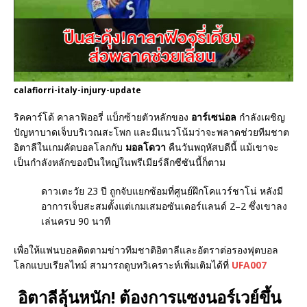
calafiorri-italy-injury-update
ริคคาร์โด้ คาลาฟิออรี่ แบ็กซ้ายตัวหลักของ
อาร์เซน่อล
กำลังเผชิญ
ปัญหาบาดเจ็บบริเวณสะโพก และมีแนวโน้มว่าจะพลาดช่วยทีมชาต
อิตาลีในเกมคัดบอลโลกกับ
มอลโดวา
คืนวันพฤหัสบดีนี้ แม้เขาจะ
เป็นกำลังหลักของปืนใหญ่ในพรีเมียร์ลีกซีซันนี้ก็ตาม
ดาวเตะวัย 23 ปี ถูกจับแยกซ้อมที่ศูนย์ฝึกโคแวร์ชาโน่ หลังมี
อาการเจ็บสะสมตั้งแต่เกมเสมอซันเดอร์แลนด์ 2–2 ซึ่งเขาลง
เล่นครบ 90 นาที
เพื่อให้แฟนบอลติดตามข่าวทีมชาติอิตาลีและอัตราต่อรองฟุตบอล
โลกแบบเรียลไทม์ สามารถดูบทวิเคราะห์เพิ่มเติมได้ที่
UFA007
อิตาลีลุ้นหนัก! ต้องการแซงนอร์เวย์ขึ้น