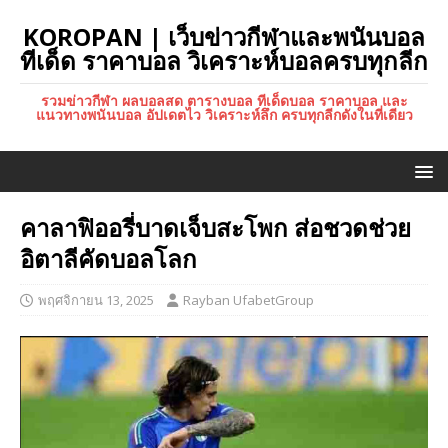
KOROPAN | เว็บข่าวกีฬาและพนันบอล
ทีเด็ด ราคาบอล วิเคราะห์บอลครบทุกลีก
รวมข่าวกีฬา ผลบอลสด ตารางบอล ทีเด็ดบอล ราคาบอล และ
แนวทางพนันบอล อัปเดตไว วิเคราะห์ลึก ครบทุกลีกดังในที่เดียว
คาลาฟิออรี่บาดเจ็บสะโพก ส่อชวดช่วย
อิตาลีคัดบอลโลก
พฤศจิกายน 13, 2025
Rayban UfabetGroup