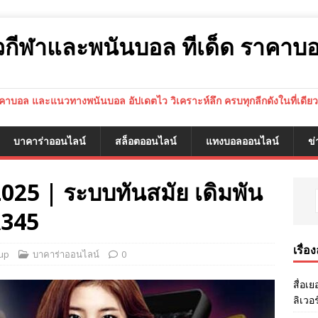
กีฬาและพนันบอล ทีเด็ด ราคาบอ
าบอล และแนวทางพนันบอล อัปเดตไว วิเคราะห์ลึก ครบทุกลีกดังในที่เดียว
บาคาร่าออนไลน์
สล็อตออนไลน์
แทงบอลออนไลน์
ข่
2025 | ระบบทันสมัย เดิมพัน
A345
เรื่อ
up
บาคาร่าออนไลน์
0
สื่อเ
ลิเวอร