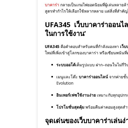
บาคาร่า
กลายเป็นเกมไพ่ยอดนิยมที่ผู้เล่นหลายล
สูตรทำกำไรให้เลือกใช้หลากหลาย แต่สิ่งที่สำคัญไม
UFA345 เว็บบาคาร่าออนไลน์
ในการใช้งาน’
UFA345
คือคำตอบสำหรับคนที่กำลังมองหา
เว็บ
ใหม่ที่เพิ่งเข้าสู่โลกของบาคาร่า หรือเซียนพนันท
ระบบออโต้
เต็มรูปแบบ ฝาก–ถอนในไม่กี่วิ
เมนูและโต๊ะ
บาคาร่าออนไลน์
จากค่ายชั
Evolution
อินเทอร์เฟซใช้งานง่าย
เหมาะกับทุกอุปกรณ
โปรโมชั่นสุดคุ้ม
พร้อมคืนค่าคอมสูงสุดสำห
จุดเด่นของเว็บบาคาร่าเล่นง่าย