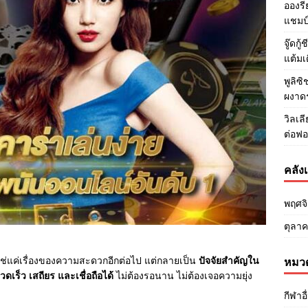
อองรี
แชมป์
จู๊ดก
แต้มเ
พูลิซ
ผงาดร
วิลเล
ต่อฟอ
คลังเ
พฤศจ
ตุลา
่ใช่แค่เรื่องของความสะดวกอีกต่อไป แต่กลายเป็น
ปัจจัยสำคัญใน
หมวด
วดเร็ว เสถียร และเชื่อถือได้
ไม่ต้องรอนาน ไม่ต้องเจอความยุ่ง
กีฬาอื