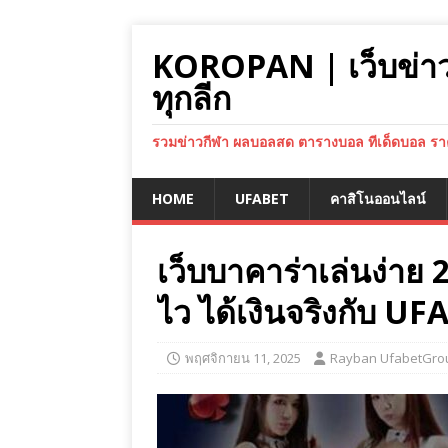
KOROPAN | เว็บข่าว
ทุกลีก
รวมข่าวกีฬา ผลบอลสด ตารางบอล ทีเด็ดบอล ราค
HOME
UFABET
คาสิโนออนไลน์
เว็บบาคาร่าเล่นง่าย 
ไว ได้เงินจริงกับ UF
พฤศจิกายน 11, 2025
Rayban UfabetGro