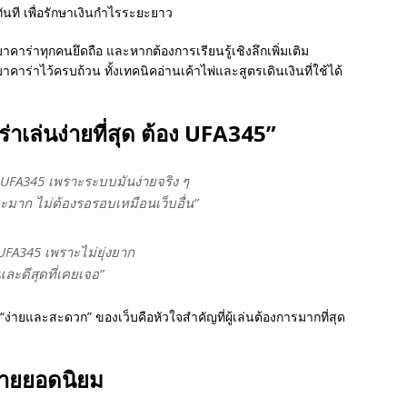
ดทันที เพื่อรักษาเงินกำไรระยะยาว
นบาคาร่าทุกคนยึดถือ และหากต้องการเรียนรู้เชิงลึกเพิ่มเติม
ร่าไว้ครบถ้วน ทั้งเทคนิคอ่านเค้าไพ่และสูตรเดินเงินที่ใช้ได้
าร่าเล่นง่ายที่สุด ต้อง UFA345”
น UFA345 เพราะระบบมันง่ายจริง ๆ
ะมาก ไม่ต้องรอรอบเหมือนเว็บอื่น”
UFA345 เพราะไม่ยุ่งยาก
และดีสุดที่เคยเจอ”
ม “ง่ายและสะดวก” ของเว็บคือหัวใจสำคัญที่ผู้เล่นต้องการมากที่สุด
ง่ายยอดนิยม