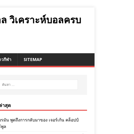
ล วิเคราะห์บอลครบ
าวกีฬา
SITEMAP
งล่าสุด
ยอรมัน พูดถึงการกลับมาของ เจอร์เก้น คล็อปป์
์พูล