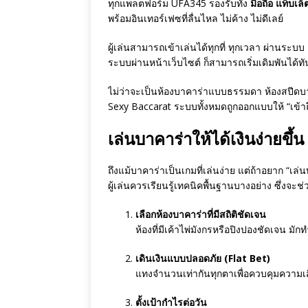
ทุกแพลตฟอร์ม UFA345 รองรับทั้ง
มือถือ แท็บเล
พร้อมอินเทอร์เฟซที่ลื่นไหล ไม่ค้าง ไม่ดีเลย์
ผู้เล่นสามารถเข้าเล่นได้ทุกที่ ทุกเวลา ผ่านระบบ
ระบบผ่านหน้าเว็บไซต์ ก็สามารถเริ่มเดิมพันได้ท
ไม่ว่าจะเป็นห้องบาคาร่าแบบธรรมดา ห้องสปีดบ
Sexy Baccarat ระบบทั้งหมดถูกออกแบบให้ “เข้าถ
เล่นบาคาร่าให้ได้เงินง่ายขึ
ถึงแม้บาคาร่าเป็นเกมที่เล่นง่าย แต่ถ้าอยาก “เล่นบ
ผู้เล่นควรเรียนรู้เทคนิคพื้นฐานบางอย่าง ซึ่งจะ
เลือกห้องบาคาร่าที่มีสถิติชัดเจน
ห้องที่มีเค้าไพ่มังกรหรือปิงปองชัดเจน ม
เดินเงินแบบปลอดภัย (Flat Bet)
แทงจำนวนเท่ากันทุกตาเพื่อควบคุมความเสี
ตั้งเป้ากำไรต่อวัน